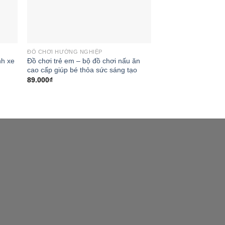
ĐỒ CHƠI HƯỚNG NGHIỆP
nh xe
Đồ chơi trẻ em – bộ đồ chơi nấu ăn
cao cấp giúp bé thỏa sức sáng tạo
89.000
₫