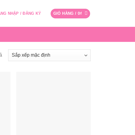
NG NHẬP / ĐĂNG KÝ
GIỎ HÀNG /
0
₫
uả
 to
Add to
list
wishlist