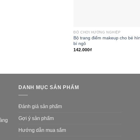
ĐỒ CHƠI HƯỚNG NGHIỆP
Bộ trang điểm makeup cho bé hì
bí ngô
142.000
₫
DANH MỤC SẢN PHẨM
Đánh giá sản phẩm
Gợi ý sản phẩm
hàng
Hướng dẫn mua sắm