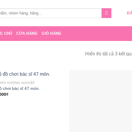
ĐĂ
G CHỦ
CỬA HÀNG
GIỎ HÀNG
Hiển thị tất cả 3 kết q
HƠI HƯỚNG NGHIỆP
Add to
Add
ồ chơi bác sĩ 47 món.
wishlist
wish
000
₫