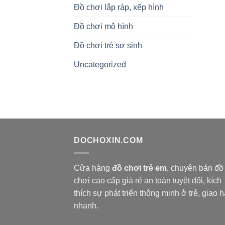
Đồ chơi lắp ráp, xếp hình
Đồ chơi mô hình
Đồ chơi trẻ sơ sinh
Uncategorized
DOCHOXIN.COM
Cửa hàng
đồ chơi trẻ em
, chuyên bán đồ
chơi cao cấp giá rẻ an toàn tuyệt đối, kích
thích sự phát triển thông minh ở trẻ, giao 
nhanh.