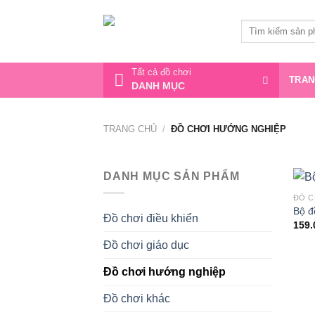
Bỏ
qua
Tìm
kiếm:
nội
dung
Tất cả đồ chơi
TRAN
DANH MỤC
TRANG CHỦ
/
ĐỒ CHƠI HƯỚNG NGHIỆP
DANH MỤC SẢN PHẨM
ĐỒ C
Bộ đ
Đồ chơi điều khiển
159.
Đồ chơi giáo dục
Đồ chơi hướng nghiệp
Đồ chơi khác