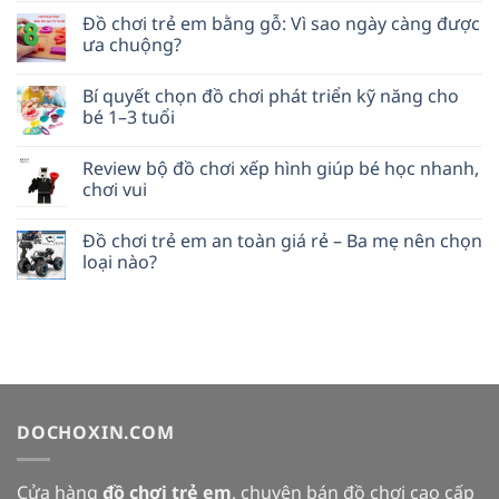
Đồ chơi trẻ em bằng gỗ: Vì sao ngày càng được
ưa chuộng?
Bí quyết chọn đồ chơi phát triển kỹ năng cho
bé 1–3 tuổi
Review bộ đồ chơi xếp hình giúp bé học nhanh,
chơi vui
Đồ chơi trẻ em an toàn giá rẻ – Ba mẹ nên chọn
loại nào?
DOCHOXIN.COM
Cửa hàng
đồ chơi trẻ em
, chuyên bán đồ chơi cao cấp