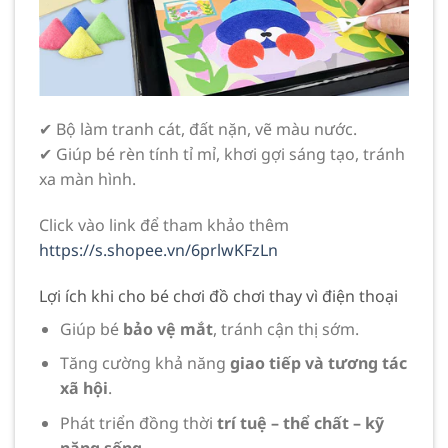
✔ Bộ làm tranh cát, đất nặn, vẽ màu nước.
✔ Giúp bé rèn tính tỉ mỉ, khơi gợi sáng tạo, tránh
xa màn hình.
Click vào link để tham khảo thêm
https://s.shopee.vn/6prlwKFzLn
Lợi ích khi cho bé chơi đồ chơi thay vì điện thoại
Giúp bé
bảo vệ mắt
, tránh cận thị sớm.
Tăng cường khả năng
giao tiếp và tương tác
xã hội
.
Phát triển đồng thời
trí tuệ – thể chất – kỹ
năng sống
.