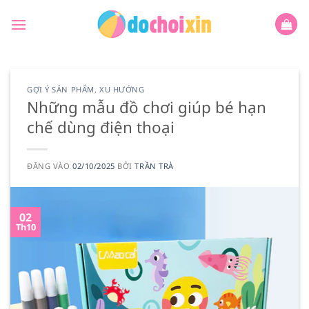
Bỏ
qua
nội
dung
GỢI Ý SẢN PHẨM
,
XU HƯỚNG
Những mẫu đồ chơi giúp bé hạn
chế dùng điện thoại
ĐĂNG VÀO
02/10/2025
BỞI
TRẦN TRÀ
02
Th10