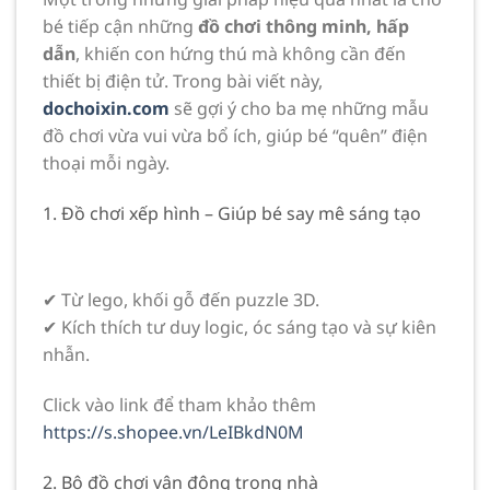
bé tiếp cận những
đồ chơi thông minh, hấp
dẫn
, khiến con hứng thú mà không cần đến
thiết bị điện tử. Trong bài viết này,
dochoixin.com
sẽ gợi ý cho ba mẹ những mẫu
đồ chơi vừa vui vừa bổ ích, giúp bé “quên” điện
thoại mỗi ngày.
1. Đồ chơi xếp hình – Giúp bé say mê sáng tạo
✔ Từ lego, khối gỗ đến puzzle 3D.
✔ Kích thích tư duy logic, óc sáng tạo và sự kiên
nhẫn.
Click vào link để tham khảo thêm
https://s.shopee.vn/LeIBkdN0M
2. Bộ đồ chơi vận động trong nhà