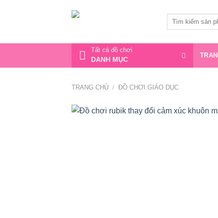
Bỏ
qua
Tìm
kiếm:
nội
dung
Tất cả đồ chơi
TRAN
DANH MỤC
TRANG CHỦ
/
ĐỒ CHƠI GIÁO DỤC