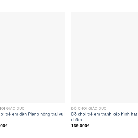
Add to
Add
wishlist
wishl
HƠI GIÁO DỤC
ĐỒ CHƠI GIÁO DỤC
ơi trẻ em đàn Piano nông trại vui
Đồ chơi trẻ em tranh xếp hình hạ
châm
000
₫
169.000
₫