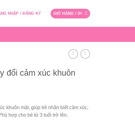
NG NHẬP / ĐĂNG KÝ
GIỎ HÀNG /
0
₫
ay đổi cảm xúc khuôn
úc khuôn mặt, giúp trẻ nhận biết cảm xúc,
Phù hợp cho bé từ 3 tuổi trở lên.
úc khuôn mặt số lượng