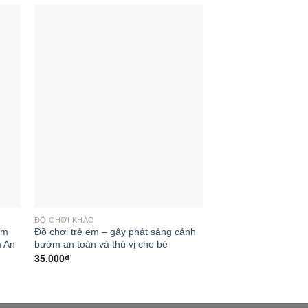
 to
Add to
ist
wishlist
ĐỒ CHƠI KHÁC
ớm
Đồ chơi trẻ em – gậy phát sáng cánh
m An
bướm an toàn và thú vị cho bé
35.000
₫