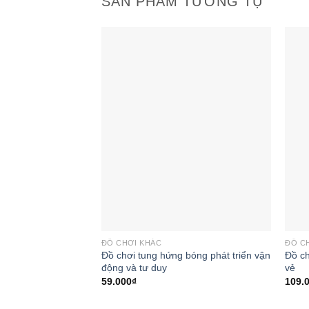
SẢN PHẨM TƯƠNG TỰ
Add to
wishlist
ĐỒ CHƠI KHÁC
ĐỒ C
Đồ chơi tung hứng bóng phát triển vận
Đồ ch
động và tư duy
vẻ
59.000
₫
109.