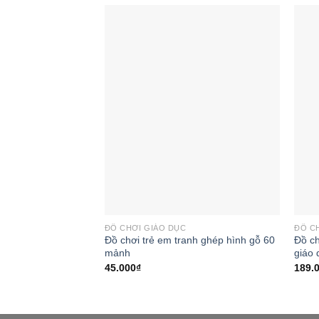
Add to
wishlist
ĐỒ CHƠI GIÁO DỤC
ĐỒ C
Đồ chơi trẻ em tranh ghép hình gỗ 60
Đồ ch
mảnh
giáo 
45.000
₫
189.