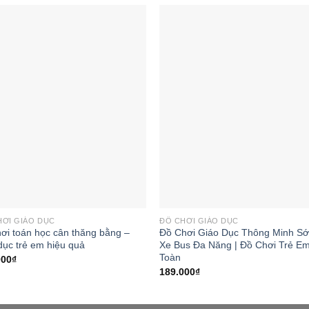
Add to
Add
wishlist
wishl
HƠI GIÁO DỤC
ĐỒ CHƠI GIÁO DỤC
ơi toán học cân thăng bằng –
Đồ Chơi Giáo Dục Thông Minh S
dục trẻ em hiệu quả
Xe Bus Đa Năng | Đồ Chơi Trẻ E
Toàn
000
₫
189.000
₫