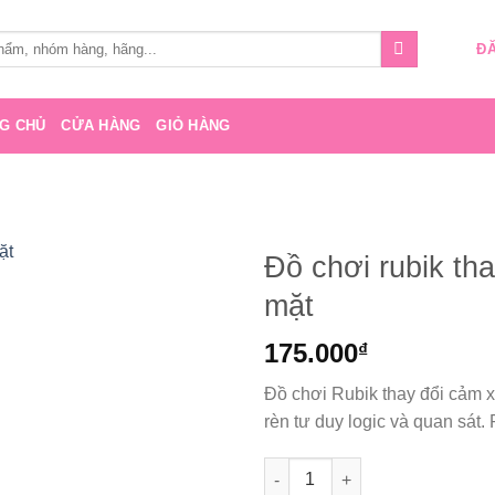
ĐĂ
G CHỦ
CỬA HÀNG
GIỎ HÀNG
Đồ chơi rubik th
mặt
Add to
wishlist
175.000
₫
Đồ chơi Rubik thay đổi cảm x
rèn tư duy logic và quan sát. 
Đồ chơi rubik thay đổi cảm x