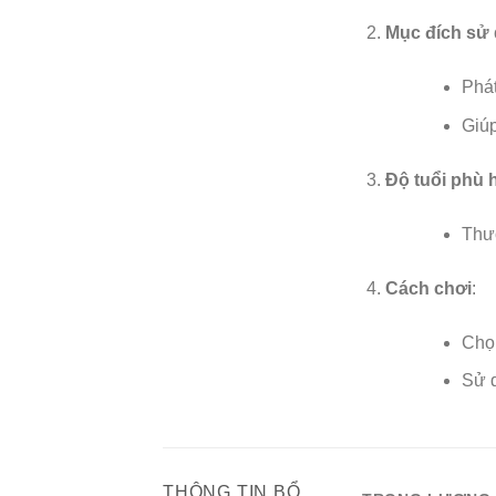
Mục đích sử
Phát
Giúp
Độ tuổi phù 
Thườ
Cách chơi
:
Chọ
Sử d
THÔNG TIN BỔ