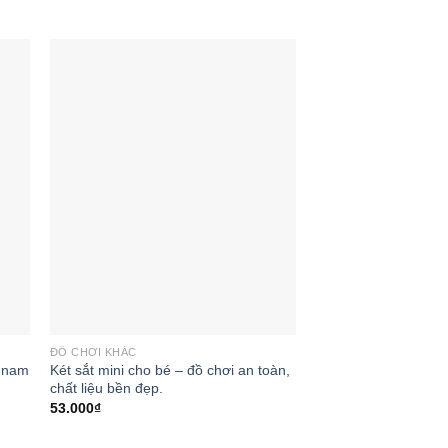
 to
Add to
ist
wishlist
ĐỒ CHƠI KHÁC
t nam
Két sắt mini cho bé – đồ chơi an toàn,
chất liệu bền đẹp.
53.000
₫