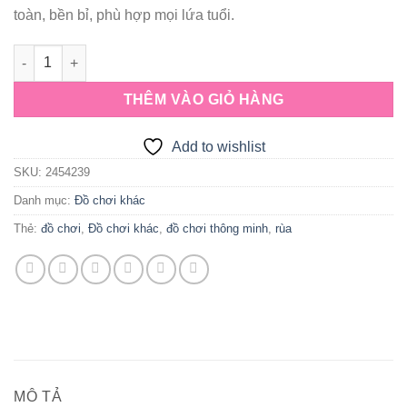
toàn, bền bỉ, phù hợp mọi lứa tuổi.
Đồ chơi thông minh cho bé nhổ gai rùa số lượng
THÊM VÀO GIỎ HÀNG
Add to wishlist
SKU:
2454239
Danh mục:
Đồ chơi khác
Thẻ:
đồ chơi
,
Đồ chơi khác
,
đồ chơi thông minh
,
rùa
MÔ TẢ