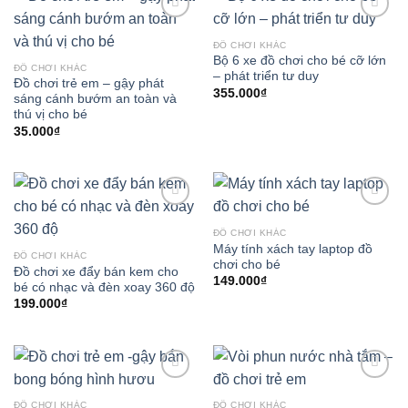
Add to
Add to
wishlist
wishlist
ĐỒ CHƠI KHÁC
Bộ 6 xe đồ chơi cho bé cỡ lớn
ĐỒ CHƠI KHÁC
– phát triển tư duy
Đồ chơi trẻ em – gậy phát
355.000
₫
sáng cánh bướm an toàn và
thú vị cho bé
35.000
₫
Add to
Add to
wishlist
wishlist
ĐỒ CHƠI KHÁC
Máy tính xách tay laptop đồ
ĐỒ CHƠI KHÁC
chơi cho bé
Đồ chơi xe đẩy bán kem cho
149.000
₫
bé có nhạc và đèn xoay 360 độ
199.000
₫
Add to
Add to
wishlist
wishlist
ĐỒ CHƠI KHÁC
ĐỒ CHƠI KHÁC