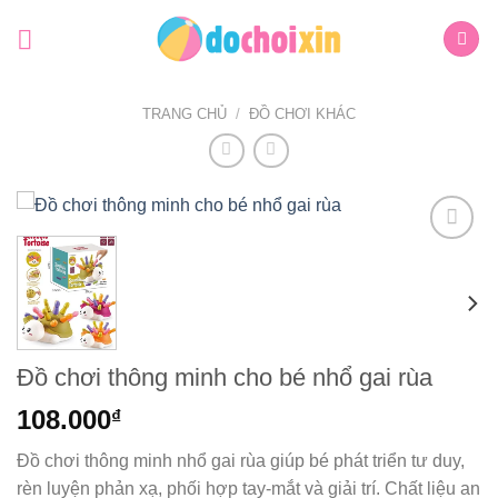
Bỏ
qua
nội
dung
TRANG CHỦ
/
ĐỒ CHƠI KHÁC
Add to
wishlist
Đồ chơi thông minh cho bé nhổ gai rùa
108.000
₫
Đồ chơi thông minh nhổ gai rùa giúp bé phát triển tư duy,
rèn luyện phản xạ, phối hợp tay-mắt và giải trí. Chất liệu an