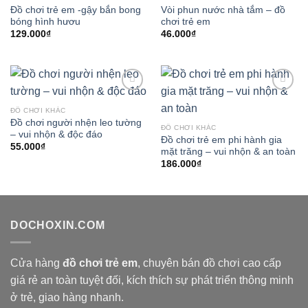
Đồ chơi trẻ em -gậy bắn bong
Vòi phun nước nhà tắm – đồ
bóng hình hươu
chơi trẻ em
129.000
₫
46.000
₫
Add to
Add to
wishlist
wishlist
ĐỒ CHƠI KHÁC
Đồ chơi người nhện leo tường
ĐỒ CHƠI KHÁC
– vui nhộn & độc đáo
Đồ chơi trẻ em phi hành gia
55.000
₫
mặt trăng – vui nhộn & an toàn
186.000
₫
DOCHOXIN.COM
Cửa hàng
đồ chơi trẻ em
, chuyên bán đồ chơi cao cấp
giá rẻ an toàn tuyệt đối, kích thích sự phát triển thông minh
ở trẻ, giao hàng nhanh.