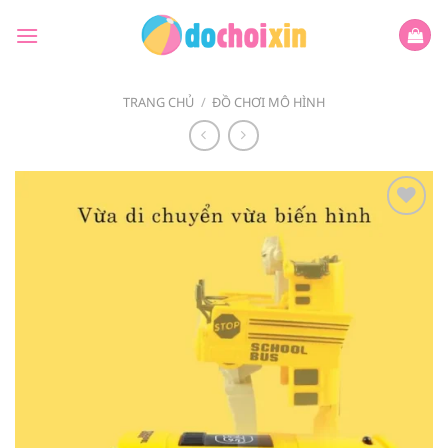
Bỏ
qua
nội
dung
TRANG CHỦ
/
ĐỒ CHƠI MÔ HÌNH
Add to
wishlist