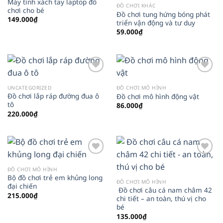
Máy tính xách tay laptop đồ
ĐỒ CHƠI KHÁC
chơi cho bé
Đồ chơi tung hứng bóng phát
149.000
₫
triển vận động và tư duy
59.000
₫
Add to
Add to
wishlist
wishlist
UNCATEGORIZED
ĐỒ CHƠI MÔ HÌNH
Đồ chơi lắp ráp đường đua ô
Đồ chơi mô hình động vật
tô
86.000
₫
220.000
₫
Add to
Add to
wishlist
wishlist
ĐỒ CHƠI MÔ HÌNH
Bộ đồ chơi trẻ em khủng long
ĐỒ CHƠI MÔ HÌNH
đại chiến
Đồ chơi câu cá nam châm 42
215.000
₫
chi tiết – an toàn, thú vị cho
bé
135.000
₫