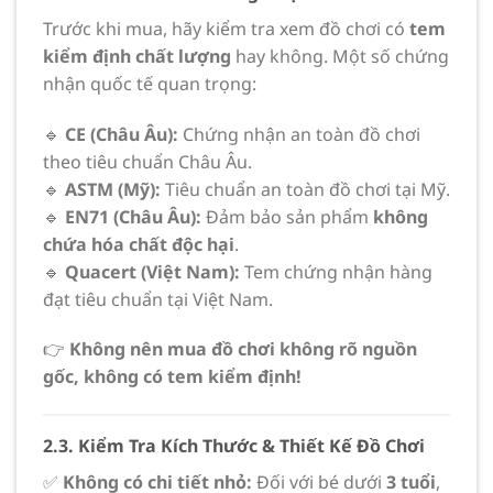
Trước khi mua, hãy kiểm tra xem đồ chơi có
tem
kiểm định chất lượng
hay không. Một số chứng
nhận quốc tế quan trọng:
🔹
CE (Châu Âu):
Chứng nhận an toàn đồ chơi
theo tiêu chuẩn Châu Âu.
🔹
ASTM (Mỹ):
Tiêu chuẩn an toàn đồ chơi tại Mỹ.
🔹
EN71 (Châu Âu):
Đảm bảo sản phẩm
không
chứa hóa chất độc hại
.
🔹
Quacert (Việt Nam):
Tem chứng nhận hàng
đạt tiêu chuẩn tại Việt Nam.
👉
Không nên mua đồ chơi không rõ nguồn
gốc, không có tem kiểm định!
2.3. Kiểm Tra Kích Thước & Thiết Kế Đồ Chơi
✅
Không có chi tiết nhỏ:
Đối với bé dưới
3 tuổi
,