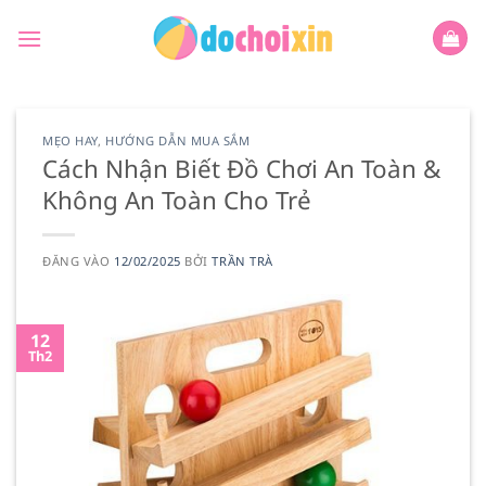
Bỏ
qua
nội
dung
MẸO HAY
,
HƯỚNG DẪN MUA SẮM
Cách Nhận Biết Đồ Chơi An Toàn &
Không An Toàn Cho Trẻ
ĐĂNG VÀO
12/02/2025
BỞI
TRẦN TRÀ
12
Th2