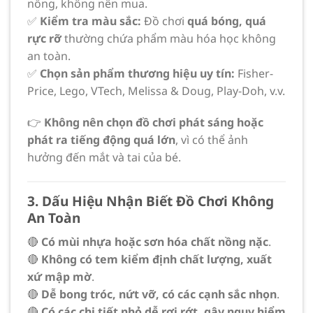
nồng, không nên mua.
✅
Kiểm tra màu sắc:
Đồ chơi
quá bóng, quá
rực rỡ
thường chứa phẩm màu hóa học không
an toàn.
✅
Chọn sản phẩm thương hiệu uy tín:
Fisher-
Price, Lego, VTech, Melissa & Doug, Play-Doh, v.v.
👉
Không nên chọn đồ chơi phát sáng hoặc
phát ra tiếng động quá lớn
, vì có thể ảnh
hưởng đến mắt và tai của bé.
3. Dấu Hiệu Nhận Biết Đồ Chơi Không
An Toàn
🔴
Có mùi nhựa hoặc sơn hóa chất nồng nặc
.
🔴
Không có tem kiểm định chất lượng, xuất
xứ mập mờ
.
🔴
Dễ bong tróc, nứt vỡ, có các cạnh sắc nhọn
.
🔴
Có các chi tiết nhỏ dễ rơi rớt, gây nguy hiểm