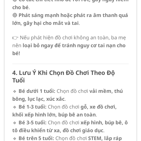
cho bé
.
🔴
Phát sáng mạnh hoặc phát ra âm thanh quá
lớn, gây hại cho mắt và tai
.
👉 Nếu phát hiện đồ chơi không an toàn, ba mẹ
nên
loại bỏ ngay để tránh nguy cơ tai nạn cho
bé!
4. Lưu Ý Khi Chọn Đồ Chơi Theo Độ
Tuổi
🔹
Bé dưới 1 tuổi:
Chọn đồ chơi
vải mềm, thú
bông, lục lạc, xúc xắc
.
🔹
Bé 1-3 tuổi:
Chọn đồ chơi
gỗ, xe đồ chơi,
khối xếp hình lớn, búp bê an toàn
.
🔹
Bé 3-5 tuổi:
Chọn đồ chơi
xếp hình, búp bê, ô
tô điều khiển từ xa, đồ chơi giáo dục
.
🔹
Bé trên 5 tuổi:
Chọn đồ chơi
STEM, lắp ráp