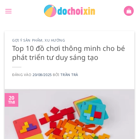
Bỏ
qua
nội
dung
GỢI Ý SẢN PHẨM
,
XU HƯỚNG
Top 10 đồ chơi thông minh cho bé
phát triển tư duy sáng tạo
ĐĂNG VÀO
20/08/2025
BỞI
TRẦN TRÀ
20
Th8