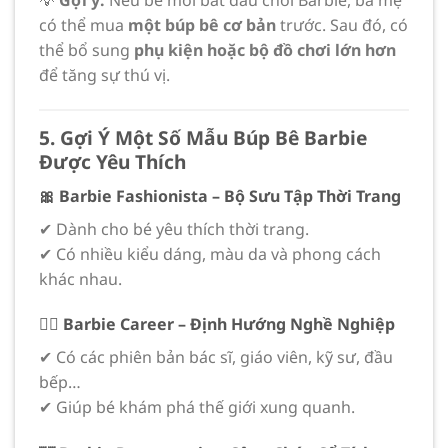
💡
Gợi ý:
Nếu bé mới bắt đầu chơi Barbie, ba mẹ
có thể mua
một búp bê cơ bản
trước. Sau đó, có
thể bổ sung
phụ kiện hoặc bộ đồ chơi lớn hơn
để tăng sự thú vị.
5. Gợi Ý Một Số Mẫu Búp Bê Barbie
Được Yêu Thích
🎀 Barbie Fashionista – Bộ Sưu Tập Thời Trang
✔ Dành cho bé yêu thích thời trang.
✔ Có nhiều kiểu dáng, màu da và phong cách
khác nhau.
👩‍⚕️ Barbie Career – Định Hướng Nghề Nghiệp
✔ Có các phiên bản bác sĩ, giáo viên, kỹ sư, đầu
bếp…
✔ Giúp bé khám phá thế giới xung quanh.