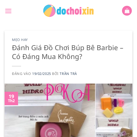
Bỏ
qua
nội
dung
MẸO HAY
Đánh Giá Đồ Chơi Búp Bê Barbie –
Có Đáng Mua Không?
ĐĂNG VÀO
19/02/2025
BỞI
TRẦN TRÀ
19
Th2