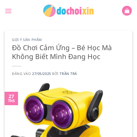
Bỏ
qua
nội
dung
GỢI Ý SẢN PHẨM
Đồ Chơi Cảm Ứng – Bé Học Mà
Không Biết Mình Đang Học
ĐĂNG VÀO
27/05/2025
BỞI
TRẦN TRÀ
27
Th5