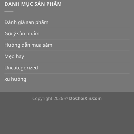
DANH MỤC SẢN PHẨM
Đánh giá sản phẩm
Gợi ý sản phẩm
Hướng dẫn mua sắm
Mẹo hay
Uncategorized
xu hướng
Copyright 2026 ©
DoChoiXin.Com