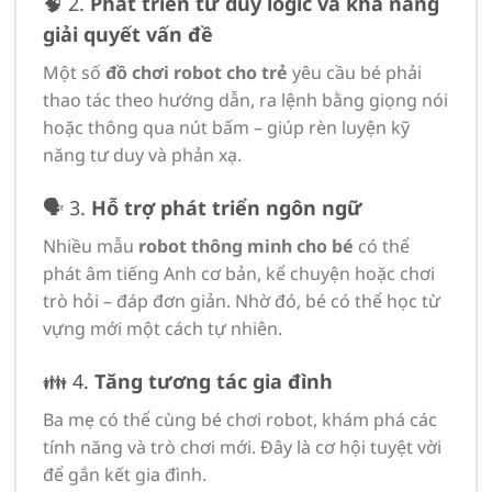
🧠 2.
Phát triển tư duy logic và khả năng
giải quyết vấn đề
Một số
đồ chơi robot cho trẻ
yêu cầu bé phải
thao tác theo hướng dẫn, ra lệnh bằng giọng nói
hoặc thông qua nút bấm – giúp rèn luyện kỹ
năng tư duy và phản xạ.
🗣️ 3.
Hỗ trợ phát triển ngôn ngữ
Nhiều mẫu
robot thông minh cho bé
có thể
phát âm tiếng Anh cơ bản, kể chuyện hoặc chơi
trò hỏi – đáp đơn giản. Nhờ đó, bé có thể học từ
vựng mới một cách tự nhiên.
👪 4.
Tăng tương tác gia đình
Ba mẹ có thể cùng bé chơi robot, khám phá các
tính năng và trò chơi mới. Đây là cơ hội tuyệt vời
để gắn kết gia đình.