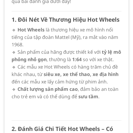
qua bài đánh giá dưới đây!
1. Đôi Nét Về Thương Hiệu Hot Wheels
🔹
Hot Wheels
là thương hiệu xe mô hình nổi
tiếng của tập đoàn Mattel (Mỹ), ra mắt vào năm
1968.
🔹 Sản phẩm của hãng được thiết kế với
tỷ lệ mô
phỏng nhỏ gọn
, thường là
1:64
so với xe thật.
🔹 Các mẫu xe Hot Wheels có hàng trăm chủ đề
khác nhau, từ
siêu xe, xe thể thao, xe địa hình
đến các mẫu xe lấy cảm hứng từ phim ảnh.
🔹
Chất lượng sản phẩm cao
, đảm bảo an toàn
cho trẻ em và có thể dùng để
sưu tầm
.
2. Đánh Giá Chi Tiết Hot Wheels – Có