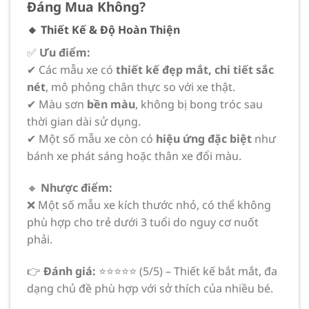
Đáng Mua Không?
🔸 Thiết Kế & Độ Hoàn Thiện
✅
Ưu điểm:
✔ Các mẫu xe có
thiết kế đẹp mắt, chi tiết sắc
nét
, mô phỏng chân thực so với xe thật.
✔ Màu sơn
bền màu
, không bị bong tróc sau
thời gian dài sử dụng.
✔ Một số mẫu xe còn có
hiệu ứng đặc biệt
như
bánh xe phát sáng hoặc thân xe đổi màu.
🔸
Nhược điểm:
❌ Một số mẫu xe kích thước nhỏ, có thể không
phù hợp cho trẻ dưới 3 tuổi do nguy cơ nuốt
phải.
👉
Đánh giá:
⭐⭐⭐⭐⭐ (5/5) – Thiết kế bắt mắt, đa
dạng chủ đề phù hợp với sở thích của nhiều bé.