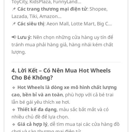
ToyCity, KidsPlaza, FunnyLand…
📌
Các trang thương mại điện tử
: Shopee,
Lazada, Tiki, Amazon…
📌
Các siêu thị
: Aeon Mall, Lotte Mart, Big C…
📢
Lưu ý:
Nên chọn những cửa hàng uy tín để
tránh mua phải hàng giả, hàng nhái kém chất
lượng.
4. Lời Kết – Có Nên Mua Hot Wheels
Cho Bé Không?
🔹
Hot Wheels là dòng xe mô hình chất lượng
cao, bền bỉ và an toàn
, phù hợp với cả bé trai
lẫn bé gái yêu thích xe hơi.
🔹
Thiết kế đa dạng
, màu sắc bắt mắt và có
nhiều chủ đề để lựa chọn.
🔹
Giá cả hợp lý
, dễ tìm mua tại các cửa hàng đồ
chơi và sàn thương mại điện tử.