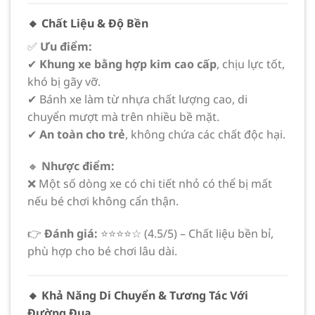
🔸 Chất Liệu & Độ Bền
✅
Ưu điểm:
✔
Khung xe bằng hợp kim cao cấp
, chịu lực tốt,
khó bị gãy vỡ.
✔ Bánh xe làm từ nhựa chất lượng cao, di
chuyển mượt mà trên nhiều bề mặt.
✔
An toàn cho trẻ
, không chứa các chất độc hại.
🔸
Nhược điểm:
❌ Một số dòng xe có chi tiết nhỏ có thể bị mất
nếu bé chơi không cẩn thận.
👉
Đánh giá:
⭐⭐⭐⭐☆ (4.5/5) – Chất liệu bền bỉ,
phù hợp cho bé chơi lâu dài.
🔸 Khả Năng Di Chuyển & Tương Tác Với
Đường Đua