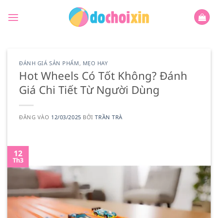
Bỏ
qua
nội
dung
ĐÁNH GIÁ SẢN PHẨM
,
MẸO HAY
Hot Wheels Có Tốt Không? Đánh
Giá Chi Tiết Từ Người Dùng
ĐĂNG VÀO
12/03/2025
BỞI
TRẦN TRÀ
12
Th3