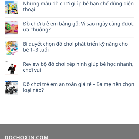
Những mẫu đồ chơi giúp bé hạn chế dùng điện
thoại
Đồ chơi trẻ em bằng gỗ: Vì sao ngày càng được
ưa chuộng?
Bí quyết chọn đồ chơi phát triển kỹ năng cho
bé 1–3 tuổi
Review bộ đồ chơi xếp hình giúp bé học nhanh,
chơi vui
Đồ chơi trẻ em an toàn giá rẻ – Ba mẹ nên chọn
loại nào?
DOCHOXIN.COM