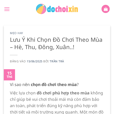
Bỏ
qua
nội
dung
MẸO HAY
Lưu Ý Khi Chọn Đồ Chơi Theo Mùa
– Hè, Thu, Đông, Xuân..!
ĐĂNG VÀO
15/06/2025
BỞI
TRẦN TRÀ
15
Th6
Vì sao nên
chọn đồ chơi theo mùa
?
Việc lựa chọn
đồ chơi phù hợp theo mùa
không
chỉ giúp bé vui chơi thoải mái mà còn đảm bảo
an toàn, phát triển đúng kỹ năng phù hợp với
thời tiết và môi trường xung quanh. Một món đồ