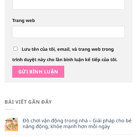
Trang web
Lưu tên của tôi, email, và trang web trong
trình duyệt này cho lần bình luận kế tiếp của tôi.
BÀI VIẾT GẦN ĐÂY
Đồ chơi vận động trong nhà – Giải pháp cho bé
năng động, khỏe mạnh hơn mỗi ngày