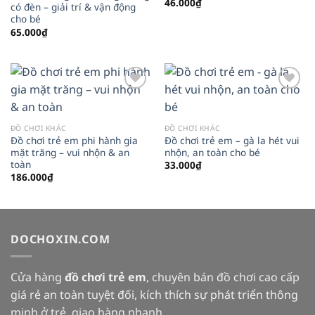
46.000
₫
có đèn – giải trí & vận động
cho bé
65.000
₫
Add to
Add to
wishlist
wishlist
ĐỒ CHƠI KHÁC
ĐỒ CHƠI KHÁC
Đồ chơi trẻ em phi hành gia
Đồ chơi trẻ em – gà la hét vui
mặt trăng – vui nhộn & an
nhộn, an toàn cho bé
toàn
33.000
₫
186.000
₫
DOCHOXIN.COM
Cửa hàng
đồ chơi trẻ em
, chuyên bán đồ chơi cao cấp
giá rẻ an toàn tuyệt đối, kích thích sự phát triển thông
minh ở trẻ, giao hàng nhanh.