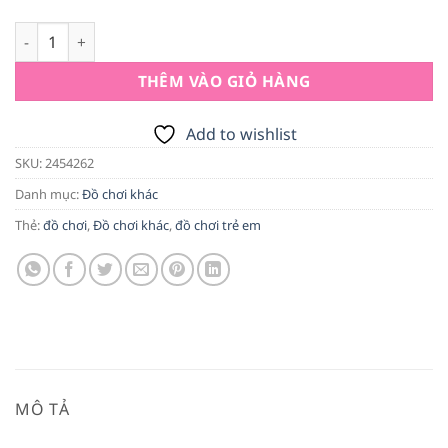
Đồ chơi trẻ em xe đạp 3 bánh có nhạc và đèn – an toàn, vui 
THÊM VÀO GIỎ HÀNG
Add to wishlist
SKU:
2454262
Danh mục:
Đồ chơi khác
Thẻ:
đồ chơi
,
Đồ chơi khác
,
đồ chơi trẻ em
MÔ TẢ