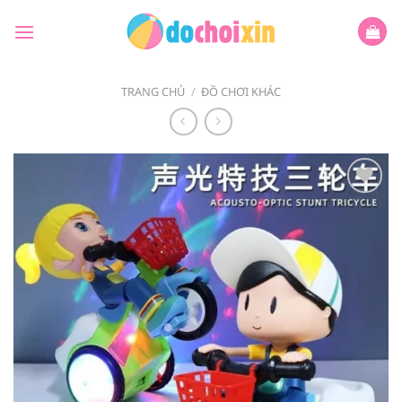
Bỏ
qua
nội
dung
TRANG CHỦ
/
ĐỒ CHƠI KHÁC
Add to
wishlist