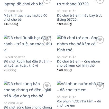
Add to
Add to
wishlist
wishlist
ĐỒ CHƠI KHÁC
ĐỒ CHƠI KHÁC
Máy tính xách tay laptop đồ
Đồ chơi trẻ em máy bay trực
chơi cho bé
thăng 03720
149.000
₫
189.000
₫
Add to
Add to
wishlist
wishlist
UNCATEGORIZED
ĐỒ CHƠI KHÁC
Đồ chơi Rubik hạt đậu 3 cánh –
Đồ chơi trẻ em – ống nhòm
trí tuệ, an toàn, thú vị
cho bé kèm còi hình thỏ
95.000
₫
140.000
₫
Add to
Add to
wishlist
wishlist
ĐỒ CHƠI KHÁC
Vòi phun nước nhà tắm – đồ
ĐỒ CHƠI KHÁC
chơi trẻ em
Đồ chơi súng bắn chong chóng