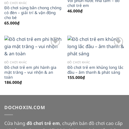
Vòi phun nước nhà tắm – đồ
ĐỒ CHƠI KHÁC
chơi trẻ em
Đồ chơi súng bắn chong chóng
46.000
₫
có đèn – giải trí & vận động
cho bé
65.000
₫
Add to
Add to
wishlist
wishlist
ĐỒ CHƠI KHÁC
ĐỒ CHƠI KHÁC
Đồ chơi trẻ em phi hành gia
Đồ chơi trẻ em khủng long lắc
mặt trăng – vui nhộn & an
đầu – âm thanh & phát sáng
toàn
155.000
₫
186.000
₫
DOCHOXIN.COM
Cửa hàng
đồ chơi trẻ em
, chuyên bán đồ chơi cao cấp