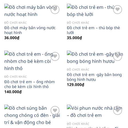
Add to
Add to
wishlist
wishlist
ĐỒ CHƠI KHÁC
ĐỒ CHƠI KHÁC
Đồ chơi máy bắn vòng nước
Đồ chơi trẻ em – thú bóp thè
hoạt hình
lưỡi
36.000
₫
35.000
₫
Add to
Add to
wishlist
wishlist
ĐỒ CHƠI KHÁC
Đồ chơi trẻ em -gậy bắn bong
ĐỒ CHƠI KHÁC
bóng hình hươu
Đồ chơi trẻ em – ống nhòm
129.000
₫
cho bé kèm còi hình thỏ
140.000
₫
Add to
Add to
wishlist
wishlist
ĐỒ CHƠI KHÁC