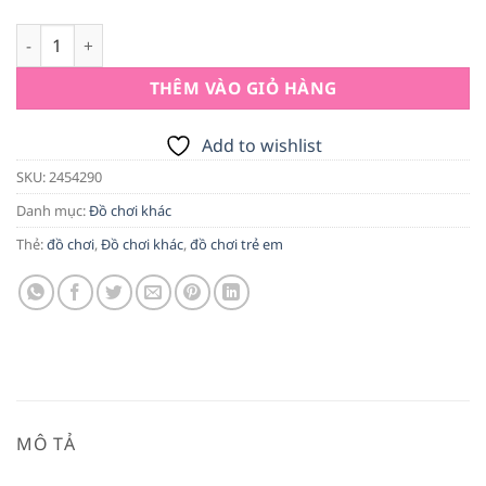
Vỉ 3 Siêu Anh Hùng Đồ Chơi Trẻ Em - Món Quà Đầy Sáng Tạo 
THÊM VÀO GIỎ HÀNG
Add to wishlist
SKU:
2454290
Danh mục:
Đồ chơi khác
Thẻ:
đồ chơi
,
Đồ chơi khác
,
đồ chơi trẻ em
MÔ TẢ