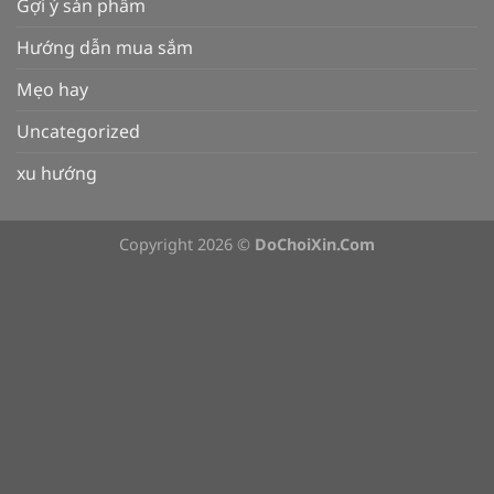
Gợi ý sản phẩm
Hướng dẫn mua sắm
Mẹo hay
Uncategorized
xu hướng
Copyright 2026 ©
DoChoiXin.Com