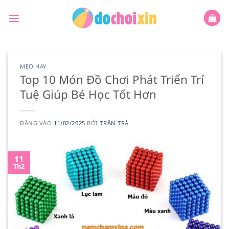
Bỏ
qua
nội
dung
MẸO HAY
Top 10 Món Đồ Chơi Phát Triển Trí
Tuệ Giúp Bé Học Tốt Hơn
ĐĂNG VÀO
11/02/2025
BỞI
TRẦN TRÀ
11
Th2