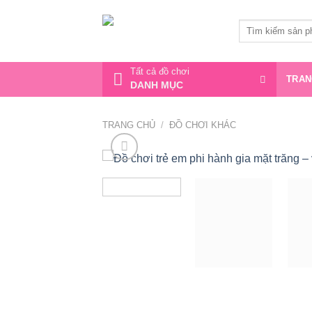
Bỏ
qua
Tìm
kiếm:
nội
dung
Tất cả đồ chơi
TRAN
DANH MỤC
TRANG CHỦ
/
ĐỒ CHƠI KHÁC