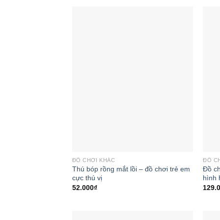
Add to
wishlist
ĐỒ CHƠI KHÁC
ĐỒ C
Thú bóp rồng mắt lồi – đồ chơi trẻ em
Đồ ch
cực thú vị
hình
52.000
₫
129.