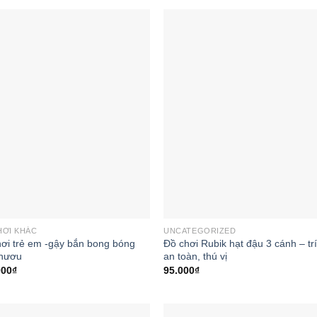
Add to
Add
wishlist
wishl
HƠI KHÁC
UNCATEGORIZED
ơi trẻ em -gậy bắn bong bóng
Đồ chơi Rubik hạt đậu 3 cánh – trí
 hươu
an toàn, thú vị
000
₫
95.000
₫