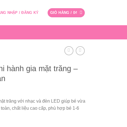
NG NHẬP / ĐĂNG KÝ
GIỎ HÀNG /
0
₫
hi hành gia mặt trăng –
àn
mặt trăng với nhạc và đèn LED giúp bé vừa
n toàn, chất liệu cao cấp, phù hợp bé 1-6