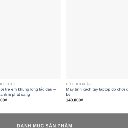
Add to
Add
wishlist
wishl
HƠI KHÁC
ĐỒ CHƠI KHÁC
ơi trẻ em khủng long lắc đầu –
Máy tính xách tay laptop đồ chơi 
hanh & phát sáng
bé
000
₫
149.000
₫
DANH MỤC SẢN PHẨM