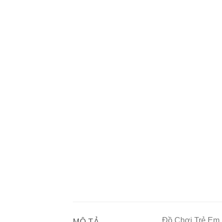
Đồ Chơi Trẻ Em 
MÔ TẢ