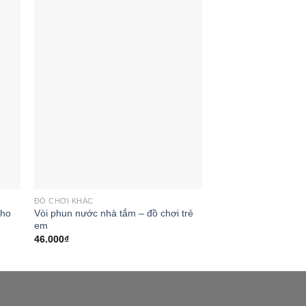
 to
Add to
ist
wishlist
ĐỒ CHƠI KHÁC
cho
Vòi phun nước nhà tắm – đồ chơi trẻ
em
46.000
₫