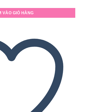
ặt trăng – vui nhộn & an toàn số lượng
 VÀO GIỎ HÀNG