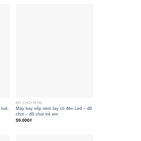
 to
Add to
ist
wishlist
ĐỒ CHƠI KHÁC
 tuệ,
Máy bay xốp ném tay có đèn Led – đồ
chơi – đồ chơi trẻ em
59.000
₫