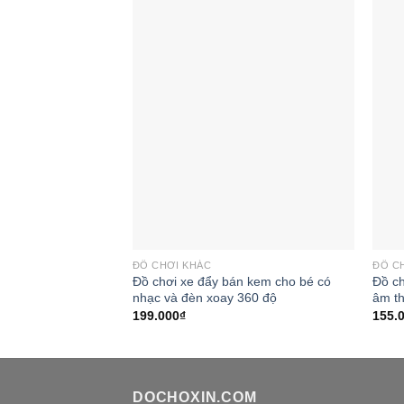
Add to
wishlist
ĐỒ CHƠI KHÁC
ĐỒ C
Đồ chơi xe đẩy bán kem cho bé có
Đồ ch
nhạc và đèn xoay 360 độ
âm t
199.000
₫
155.
DOCHOXIN.COM