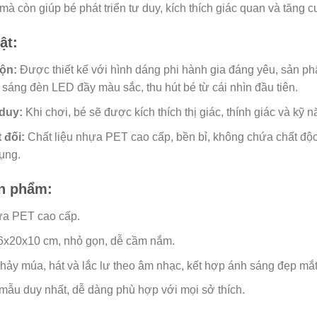
mà còn giúp bé phát triển tư duy, kích thích giác quan và tăng
ật:
hộn:
Được thiết kế với hình dáng phi hành gia đáng yêu, sản ph
sáng đèn LED đầy màu sắc, thu hút bé từ cái nhìn đầu tiên.
 duy:
Khi chơi, bé sẽ được kích thích thị giác, thính giác và kỹ 
 đối:
Chất liệu nhựa PET cao cấp, bền bỉ, không chứa chất độc
dụng.
n phẩm:
ựa PET cao cấp.
16x20x10 cm, nhỏ gọn, dễ cầm nắm.
ảy múa, hát và lắc lư theo âm nhạc, kết hợp ánh sáng đẹp mắt
mẫu duy nhất, dễ dàng phù hợp với mọi sở thích.