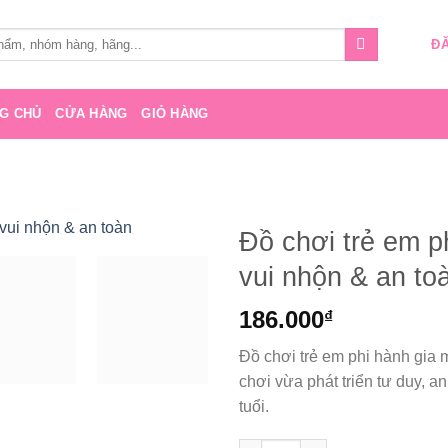
ĐĂ
G CHỦ
CỬA HÀNG
GIỎ HÀNG
Đồ chơi trẻ em p
vui nhộn & an to
Add to
wishlist
186.000
₫
Đồ chơi trẻ em phi hành gia 
chơi vừa phát triển tư duy, a
tuổi.