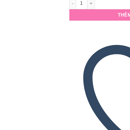
Đồ chơi trẻ em phi hành gia m
THÊM